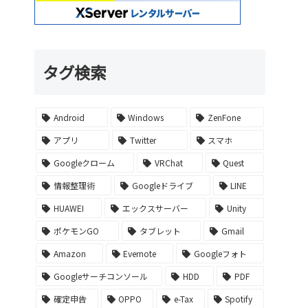
タグ検索
Android
Windows
ZenFone
アプリ
Twitter
スマホ
Googleクローム
VRChat
Quest
情報整理術
Googleドライブ
LINE
HUAWEI
エックスサーバー
Unity
ポケモンGO
タブレット
Gmail
Amazon
Evernote
Googleフォト
Googleサーチコンソール
HDD
PDF
確定申告
OPPO
e-Tax
Spotify