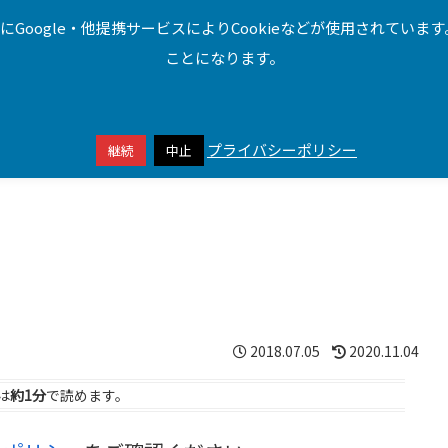
oogle・他提携サービスによりCookieなどが使用されています
VR
モバイル
サービス
パソコン
ことになります。
プライバシーポリシー
継続
中止
本サイトはアフィリエイトプログラムによる収益を得ています
2018.07.05
2020.11.04
は
約1分
で読めます。