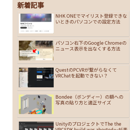
新着記事
NHK ONEでマイリスト登録できな
いときのパソコンでの設定方法
パソコン右下のGoogle Chromeの
ニュース表示を出なくする方法
QuestのPCVRが繋がらなくて
VRChatを起動できない？
Bondee（ボンディー）の額への
写真の貼り方と適正サイズ
UnityのプロジェクトでThe the
VRCSDK build was aborted～が表