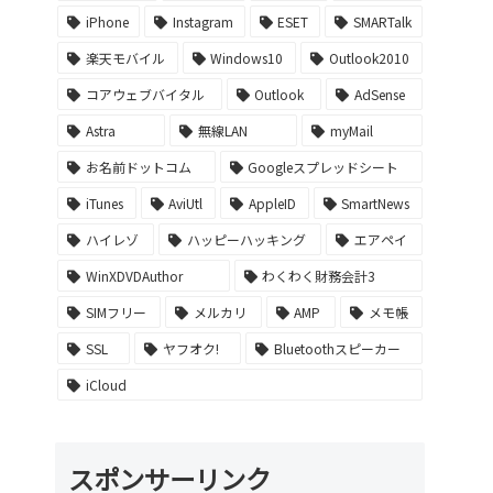
iPhone
Instagram
ESET
SMARTalk
楽天モバイル
Windows10
Outlook2010
コアウェブバイタル
Outlook
AdSense
Astra
無線LAN
myMail
お名前ドットコム
Googleスプレッドシート
iTunes
AviUtl
AppleID
SmartNews
ハイレゾ
ハッピーハッキング
エアペイ
WinXDVDAuthor
わくわく財務会計3
SIMフリー
メルカリ
AMP
メモ帳
SSL
ヤフオク!
Bluetoothスピーカー
iCloud
スポンサーリンク