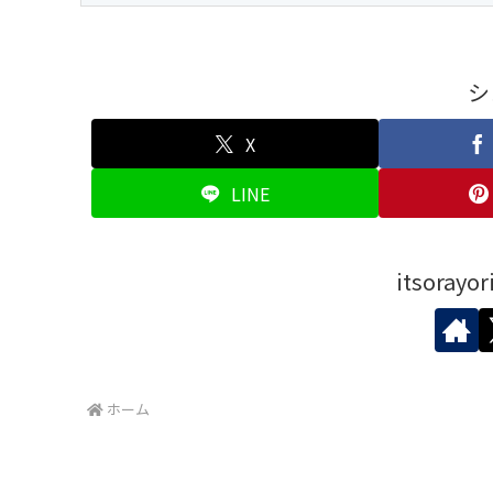
シ
X
LINE
itsora
ホーム