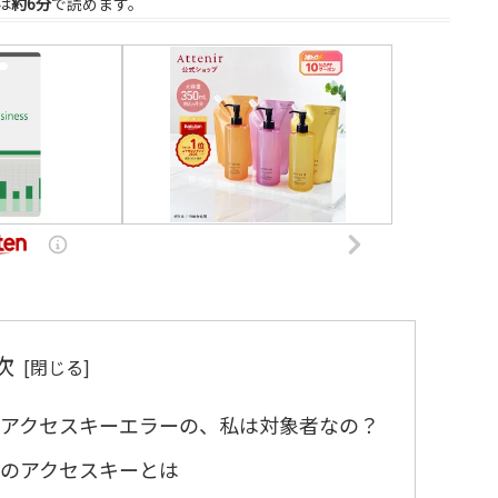
は
約6分
で読めます。
次
I (PA-API)アクセスキーエラーの、私は対象者なの？
PA-API)のアクセスキーとは