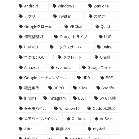
Android
Windows
ZenFone
アプリ
Twitter
スマホ
Googleクローム
VRChat
Quest
情報整理術
Googleドライブ
LINE
HUAWEI
エックスサーバー
Unity
ポケモンGO
タブレット
Gmail
Amazon
Evernote
Googleフォト
Googleサーチコンソール
HDD
PDF
確定申告
OPPO
e-Tax
Spotify
iPhone
Instagram
ESET
SMARTalk
楽天モバイル
Windows10
Outlook2010
コアウェブバイタル
Outlook
AdSense
Astra
無線LAN
myMail
お名前ドットコム
Googleスプレッドシート